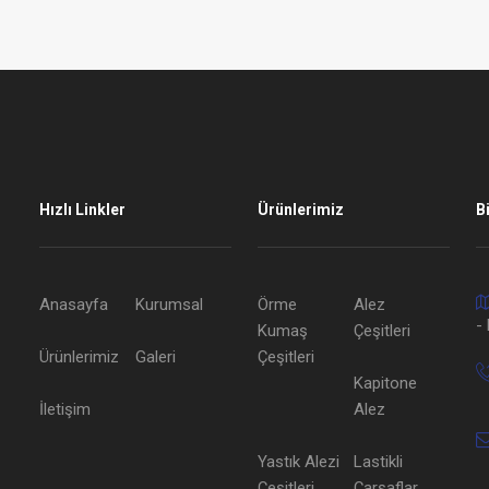
Hızlı Linkler
Ürünlerimiz
B
Anasayfa
Kurumsal
Örme
Alez
- 
Kumaş
Çeşitleri
Ürünlerimiz
Galeri
Çeşitleri
Kapitone
İletişim
Alez
Yastık Alezi
Lastikli
Çeşitleri
Çarşaflar