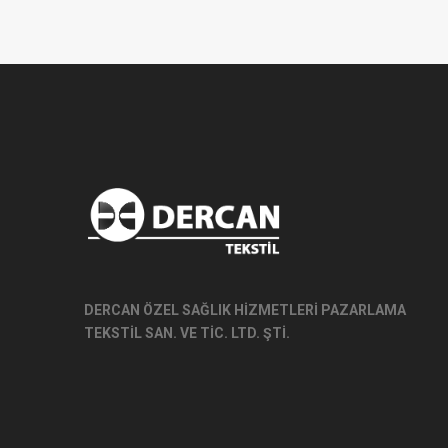
DERCAN ÖZEL SAĞLIK HİZMETLERİ PAZARLAMA
TEKSTİL SAN. VE TİC. LTD. ŞTİ.