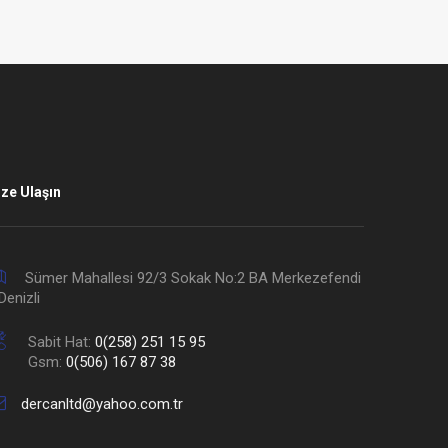
ize Ulaşın
Sümer Mahallesi 92/3 Sokak No:2 BA Merkezefendi
Denizli
Sabit Hat:
0(258) 251 15 95
Gsm:
0(506) 167 87 38
dercanltd@yahoo.com.tr