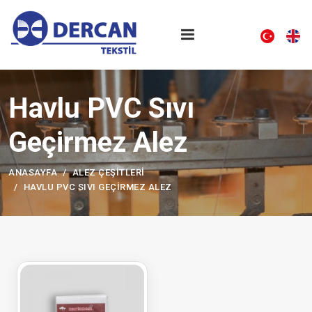
Havlu PVC Sıvı
Geçirmez Alez
ANASAYFA
ALEZ ÇEŞITLERI
HAVLU PVC SIVI GEÇIRMEZ ALEZ