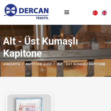
Alt - Üst Kumaşlı
Kapitone
ANASAYFA
KAPITONE ALEZ
ALT - ÜST KUMAŞLI KAPITONE